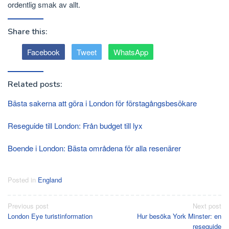
ordentlig smak av allt.
Share this:
Facebook
Tweet
WhatsApp
Related posts:
Bästa sakerna att göra i London för förstagångsbesökare
Reseguide till London: Från budget till lyx
Boende i London: Bästa områdena för alla resenärer
Posted in
England
Post
Previous post
Next post
London Eye turistinformation
Hur besöka York Minster: en
navigation
reseguide