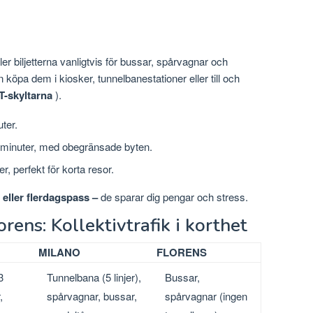
ler biljetterna vanligtvis för bussar, spårvagnar och
öpa dem i kiosker, tunnelbanestationer eller till och
T-skyltarna
).
uter.
90 minuter, med obegränsade byten.
er, perfekt för korta resor.
eller flerdagspass –
de sparar dig pengar och stress.
rens: Kollektivtrafik i korthet
MILANO
FLORENS
3
Tunnelbana (5 linjer),
Bussar,
,
spårvagnar, bussar,
spårvagnar (ingen