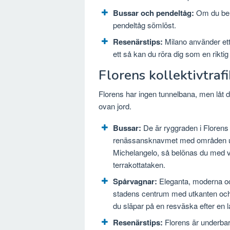
Bussar och pendeltåg:
Om du beh
pendeltåg sömlöst.
Resenärstips:
Milano använder ett
ett så kan du röra dig som en riktig
Florens kollektivtraf
Florens har ingen tunnelbana, men låt d
ovan jord.
Bussar:
De är ryggraden i Florens k
renässansknavmet med områden upp
Michelangelo, så belönas du med v
terrakottataken.
Spårvagnar:
Eleganta, moderna och
stadens centrum med utkanten och t
du släpar på en resväska efter en l
Resenärstips:
Florens är underbar