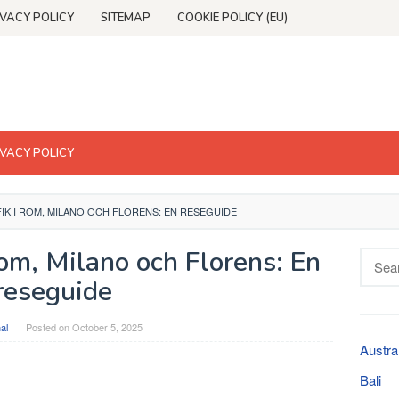
IVACY POLICY
SITEMAP
COOKIE POLICY (EU)
IVACY POLICY
IK I ROM, MILANO OCH FLORENS: EN RESEGUIDE
Rom, Milano och Florens: En
Searc
for:
reseguide
al
Posted on
October 5, 2025
Austra
Bali