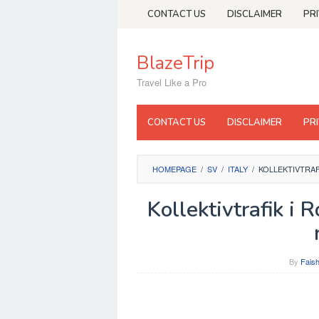
Skip
CONTACT US
DISCLAIMER
PR
to
content
BlazeTrip
Travel Like a Pro
CONTACT US
DISCLAIMER
PR
HOMEPAGE
/
SV
/
ITALY
/
KOLLEKTIVTRAF
Kollektivtrafik i 
By
Faish