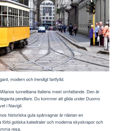
nt, modern och trendigt fartfylld.
 Milanos tunnelbana Italiens mest omfattande. Den är
ed eleganta pendlare. Du kommer att glida under Duomo
et i Navigli.
nos historiska gula spårvagnar är nästan en
åka förbi gotiska katedraler och moderna skyskrapor och
samma resa.