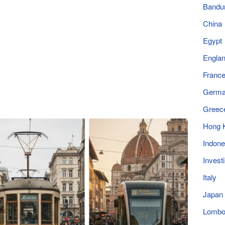
Bandu
China
Egypt
Engla
Franc
Germ
Greec
Hong 
Indone
Invest
Italy
Japan
Lomb