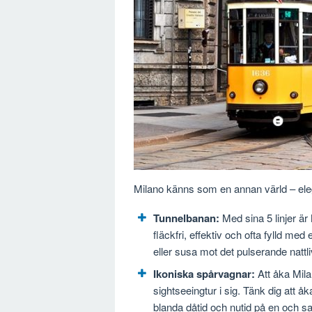
Milano känns som en annan värld – elega
Tunnelbanan:
Med sina 5 linjer är
fläckfri, effektiv och ofta fylld m
eller susa mot det pulserande nattliv
Ikoniska spårvagnar:
Att åka Mila
sightseeingtur i sig. Tänk dig att 
blanda dåtid och nutid på en och 