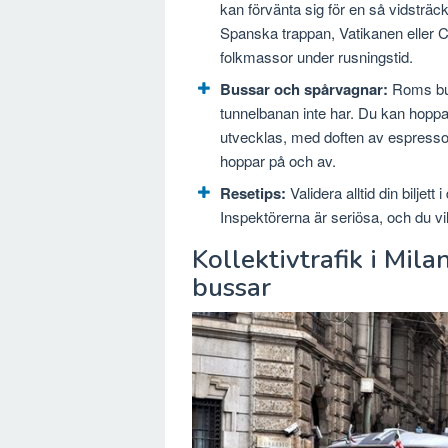
kan förvänta sig för en så vidsträck
Spanska trappan, Vatikanen eller 
folkmassor under rusningstid.
Bussar och spårvagnar:
Roms bus
tunnelbanan inte har. Du kan hoppa
utvecklas, med doften av espresso
hoppar på och av.
Resetips:
Validera alltid din bilje
Inspektörerna är seriösa, och du vill
Kollektivtrafik i Mil
bussar