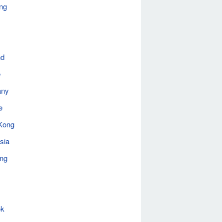
ng
nd
e
any
e
Kong
sia
ing
ok