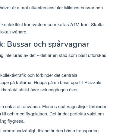
över åka mot utkanten ansluter Milanos bussar och
 kontaktlöst kortsystem som kallas ATM-kort. Skaffa
 lokalinvånare.
ik: Bussar och spårvagnar
ig inte luras av det – det är en stad som bäst utforskas
ollektivtrafik och förbinder det centrala
e på kullarna. Hoppa på en buss upp till Piazzale
idsträckt utsikt över solnedgången över
 enkla att använda. Florens spårvagnslinjer förbinder
ill och med flygplatsen. Det är det perfekta valet om
ång flygresa.
t promenadvänligt. Ibland är den bästa transporten