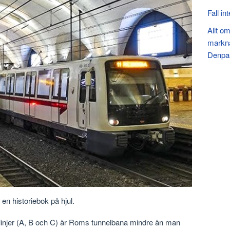
Fall in
Allt om
markna
Denpas
 en historiebok på hjul.
injer (A, B och C) är Roms tunnelbana mindre än man