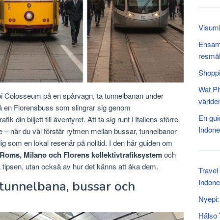
Visumk
Ensamr
resmå
Shoppi
Wat Ph
bi Colosseum på en spårvagn, ta tunnelbanan under
världe
på en Florensbuss som slingrar sig genom
En guid
ik din biljett till äventyret. Att ta sig runt i Italiens större
Indone
 – när du väl förstår rytmen mellan bussar, tunnelbanor
 som en lokal resenär på nolltid. I den här guiden om
Roms, Milano och Florens kollektivtrafiksystem
och
a tipsen, utan också av hur det känns att åka dem.
Travel 
Indone
 tunnelbana, bussar och
Nyepi:
Hälso 