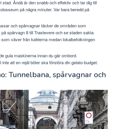
t stad. Ändå är den snabb och effektiv och tar dig till
Colosseum på några minuter. Var bara beredd på
sar och spårvagnar täcker de områden som
 på spårvagn 8 till Trastevere och se staden sakta
 som väver från kaféerna medan lokalbefolkningen
tt i de gula maskinerna innan du går ombord.
 inte att en rejäl böter ska förstöra din gelato-budget.
ano: Tunnelbana, spårvagnar och