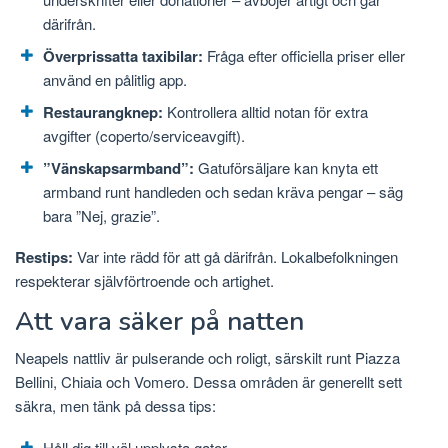
därifrån.
Överprissatta taxibilar:
Fråga efter officiella priser eller
använd en pålitlig app.
Restaurangknep:
Kontrollera alltid notan för extra
avgifter (coperto/serviceavgift).
”Vänskapsarmband”:
Gatuförsäljare kan knyta ett
armband runt handleden och sedan kräva pengar – säg
bara ”Nej, grazie”.
Restips:
Var inte rädd för att gå därifrån. Lokalbefolkningen
respekterar självförtroende och artighet.
Att vara säker på natten
Neapels nattliv är pulserande och roligt, särskilt runt Piazza
Bellini, Chiaia och Vomero. Dessa områden är generellt sett
säkra, men tänk på dessa tips:
Håll dig till väl upplysta gator.