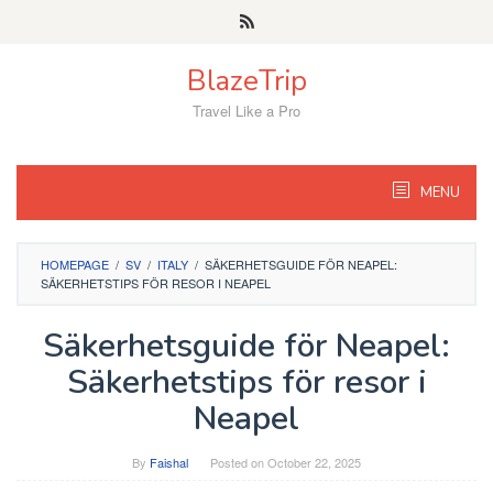
Skip
to
content
BlazeTrip
Travel Like a Pro
MENU
HOMEPAGE
/
SV
/
ITALY
/
SÄKERHETSGUIDE FÖR NEAPEL:
SÄKERHETSTIPS FÖR RESOR I NEAPEL
Säkerhetsguide för Neapel:
Säkerhetstips för resor i
Neapel
By
Faishal
Posted on
October 22, 2025