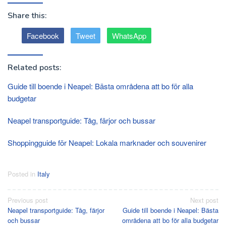
Share this:
Facebook
Tweet
WhatsApp
Related posts:
Guide till boende i Neapel: Bästa områdena att bo för alla
budgetar
Neapel transportguide: Tåg, färjor och bussar
Shoppingguide för Neapel: Lokala marknader och souvenirer
Posted in
Italy
Post
Previous post
Next post
Neapel transportguide: Tåg, färjor
Guide till boende i Neapel: Bästa
navigation
och bussar
områdena att bo för alla budgetar