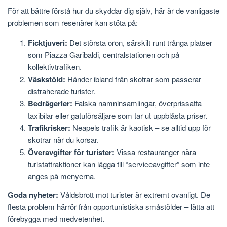
För att bättre förstå hur du skyddar dig själv, här är de vanligaste
problemen som resenärer kan stöta på:
Ficktjuveri:
Det största oron, särskilt runt trånga platser
som Piazza Garibaldi, centralstationen och på
kollektivtrafiken.
Väskstöld:
Händer ibland från skotrar som passerar
distraherade turister.
Bedrägerier:
Falska namninsamlingar, överprissatta
taxibilar eller gatuförsäljare som tar ut uppblåsta priser.
Trafikrisker:
Neapels trafik är kaotisk – se alltid upp för
skotrar när du korsar.
Överavgifter för turister:
Vissa restauranger nära
turistattraktioner kan lägga till “serviceavgifter” som inte
anges på menyerna.
Goda nyheter:
Våldsbrott mot turister är extremt ovanligt. De
flesta problem härrör från opportunistiska småstölder – lätta att
förebygga med medvetenhet.