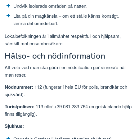
Undvik isolerade områden på natten.
Lita på din magkänsla – om ett ställe känns konstigt,
lämna det omedelbart.
Lokalbefolkningen är i allmänhet respektfull och hjälpsam,
särskilt mot ensambesökare.
Hälso- och nödinformation
Att veta vad man ska göra i en nödsituation ger sinnesro när
man reser.
Nödnummer:
112 (fungerar i hela EU för polis, brandkår och
sjukvård).
Turistpolisen:
113 eller +39 081 283 764 (engelsktalande hjälp
finns tillgänglig).
Sjukhus:
Ospedale Cardarelli (största offentliga sjukhuset)