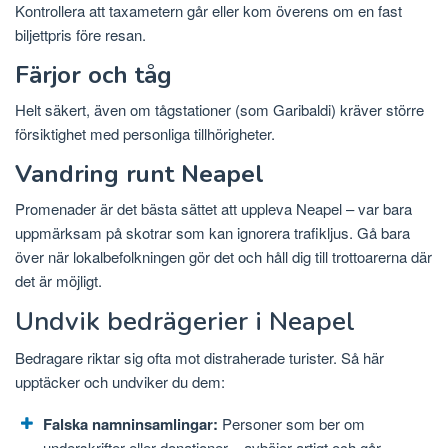
Kontrollera att taxametern går eller kom överens om en fast
biljettpris före resan.
Färjor och tåg
Helt säkert, även om tågstationer (som Garibaldi) kräver större
försiktighet med personliga tillhörigheter.
Vandring runt Neapel
Promenader är det bästa sättet att uppleva Neapel – var bara
uppmärksam på skotrar som kan ignorera trafikljus. Gå bara
över när lokalbefolkningen gör det och håll dig till trottoarerna där
det är möjligt.
Undvik bedrägerier i Neapel
Bedragare riktar sig ofta mot distraherade turister. Så här
upptäcker och undviker du dem:
Falska namninsamlingar:
Personer som ber om
underskrifter eller donationer – avböjer artigt och går