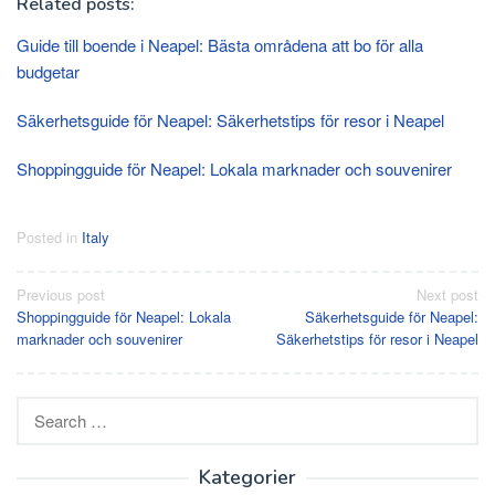
Related posts:
Guide till boende i Neapel: Bästa områdena att bo för alla
budgetar
Säkerhetsguide för Neapel: Säkerhetstips för resor i Neapel
Shoppingguide för Neapel: Lokala marknader och souvenirer
Posted in
Italy
Post
Previous post
Next post
Shoppingguide för Neapel: Lokala
Säkerhetsguide för Neapel:
navigation
marknader och souvenirer
Säkerhetstips för resor i Neapel
Search
for:
Kategorier