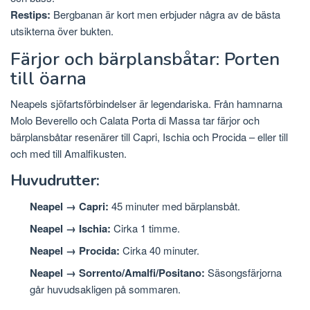
Restips:
Bergbanan är kort men erbjuder några av de bästa
utsikterna över bukten.
Färjor och bärplansbåtar: Porten
till öarna
Neapels sjöfartsförbindelser är legendariska. Från hamnarna
Molo Beverello och Calata Porta di Massa tar färjor och
bärplansbåtar resenärer till Capri, Ischia och Procida – eller till
och med till Amalfikusten.
Huvudrutter:
Neapel → Capri:
45 minuter med bärplansbåt.
Neapel → Ischia:
Cirka 1 timme.
Neapel → Procida:
Cirka 40 minuter.
Neapel → Sorrento/Amalfi/Positano:
Säsongsfärjorna
går huvudsakligen på sommaren.