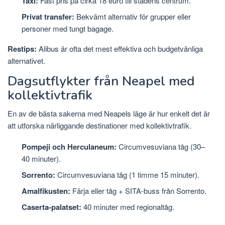
Taxi:
Fast pris på cirka 18 euro till stadens centrum.
Privat transfer:
Bekvämt alternativ för grupper eller
personer med tungt bagage.
Restips:
Alibus är ofta det mest effektiva och budgetvänliga
alternativet.
Dagsutflykter från Neapel med
kollektivtrafik
En av de bästa sakerna med Neapels läge är hur enkelt det är
att utforska närliggande destinationer med kollektivtrafik.
Pompeji och Herculaneum:
Circumvesuviana tåg (30–
40 minuter).
Sorrento:
Circumvesuviana tåg (1 timme 15 minuter).
Amalfikusten:
Färja eller tåg + SITA-buss från Sorrento.
Caserta-palatset:
40 minuter med regionaltåg.