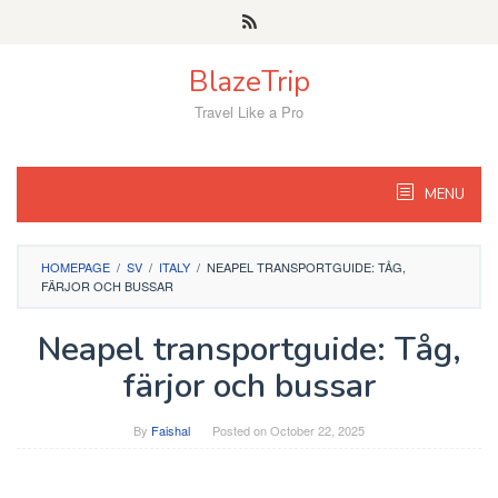
Skip
to
content
BlazeTrip
Travel Like a Pro
MENU
HOMEPAGE
/
SV
/
ITALY
/
NEAPEL TRANSPORTGUIDE: TÅG,
FÄRJOR OCH BUSSAR
Neapel transportguide: Tåg,
färjor och bussar
By
Faishal
Posted on
October 22, 2025